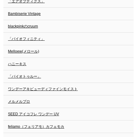
「エアオプティクス」
Bambiserie Vintage
blackpinkのcruum
「バイオフィニティ」
Melloew(メロール)
ハニーキス
「バイオトゥルー」
ワンデーアキビューディファインモイスト
メルメルプロ
SEED アイコフレ ワンデー UV
feliamo（フェリアモ）カフェモカ