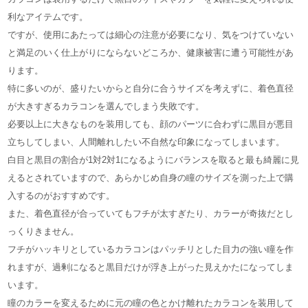
利なアイテムです。
ですが、使用にあたっては細心の注意が必要になり、気をつけていない
と満足のいく仕上がりにならないどころか、健康被害に遭う可能性があ
ります。
特に多いのが、盛りたいからと自分に合うサイズを考えずに、着色直径
が大きすぎるカラコンを選んでしまう失敗です。
必要以上に大きなものを装用しても、顔のパーツに合わずに黒目が悪目
立ちしてしまい、人間離れしたい不自然な印象になってしまいます。
白目と黒目の割合が1対2対1になるようにバランスを取ると最も綺麗に見
えるとされていますので、あらかじめ自身の瞳のサイズを測った上で購
入するのがおすすめです。
また、着色直径が合っていてもフチが太すぎたり、カラーが奇抜だとし
っくりきません。
フチがハッキリとしているカラコンはパッチリとした目力の強い瞳を作
れますが、過剰になると黒目だけが浮き上がった見えかたになってしま
います。
瞳のカラーを変えるために元の瞳の色とかけ離れたカラコンを装用して