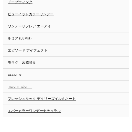
ドープウィンク
ビューイットカラーワンデー
ワンデーリフレア エーアイ
ルミア (LuMia)
エピソード アイフェクト
モラク 宮脇咲良
azatome
malun malun
フレッシュルック デイリーズイルミネート
エバーカラーワンデーナチュラル